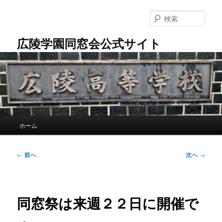
メ
イ
検
ン
索
コ
広陵学園同窓会公式サイト
ン
テ
ン
ツ
へ
移
動
メ
ホーム
イ
ン
メ
投
←
前へ
次へ
→
ニ
稿
ュ
ナ
ー
ビ
ゲ
同窓祭は来週２２日に開催で
ー
シ