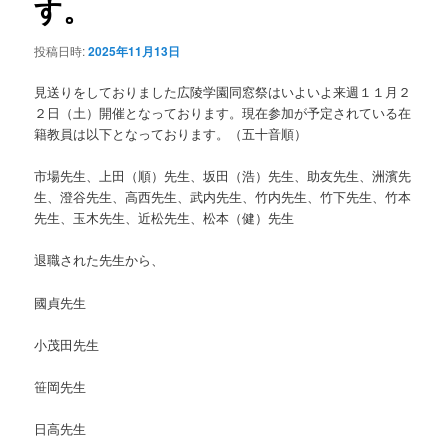
す。
ョ
ン
投稿日時:
2025年11月13日
見送りをしておりました広陵学園同窓祭はいよいよ来週１１月２
２日（土）開催となっております。現在参加が予定されている在
籍教員は以下となっております。（五十音順）
市場先生、上田（順）先生、坂田（浩）先生、助友先生、洲濱先
生、澄谷先生、高西先生、武内先生、竹内先生、竹下先生、竹本
先生、玉木先生、近松先生、松本（健）先生
退職された先生から、
國貞先生
小茂田先生
笹岡先生
日高先生