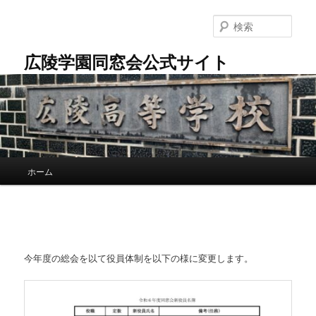
メ
イ
検
ン
索
コ
広陵学園同窓会公式サイト
ン
テ
ン
ツ
へ
移
動
メ
ホーム
イ
ン
メ
ニ
ュ
ー
今年度の総会を以て役員体制を以下の様に変更します。