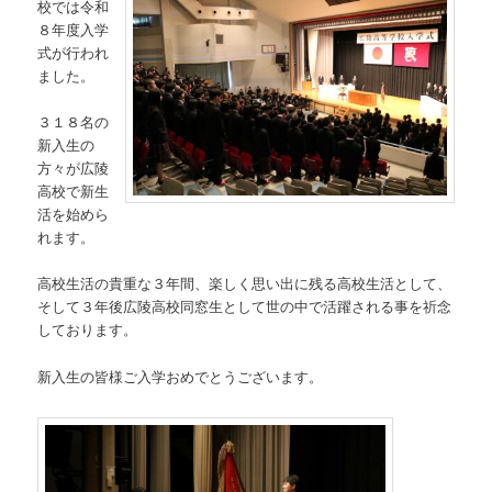
校では令和
８年度入学
式が行われ
ました。
３１８名の
新入生の
方々が広陵
高校で新生
活を始めら
れます。
高校生活の貴重な３年間、楽しく思い出に残る高校生活として、
そして３年後広陵高校同窓生として世の中で活躍される事を祈念
しております。
新入生の皆様ご入学おめでとうございます。