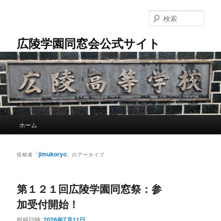
メ
サ
イ
ブ
検
ン
コ
索
コ
ン
広陵学園同窓会公式サイト
ン
テ
テ
ン
ン
ツ
ツ
へ
へ
移
移
動
動
メ
ホーム
イ
ン
メ
jimukoryo
投稿者「
」のアーカイブ
ニ
ュ
ー
第１２１回広陵学園同窓祭：参
加受付開始！
投稿日時:
2026年7月11日