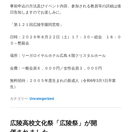
事前申込の方法及びイベント内容、参加される教員等の詳細は後
日告知しますのでお楽しみに。
「第１２１回広陵学園同窓祭」
日時：２０２６年８月２２日（土）１７：３０～総会 １８：０
０～懇親会
場所：リーガロイヤルホテル広島４階クリスタルホール
会費：一般会員６，０００円／女性会員３，０００円
無料招待：２００５年度生まれの新成人（令和6年3月1日卒業
生）
カテゴリー:
Uncategorized
広陵高校文化祭「広陵祭」が開
催されました。