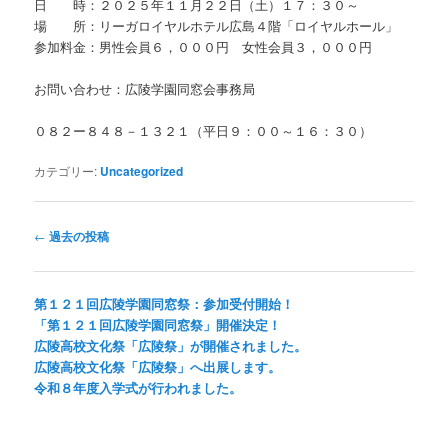
日 時：２０２５年１１月２２日（土）１７：３０～
場 所：リーガロイヤルホテル広島４階「ロイヤルホール」
参加料金：男性会員６，０００円 女性会員３，０００円
お問い合わせ：広陵学園同窓会事務局
０８２ー８４８－１３２１（平日９：００～１６：３０）
カテゴリー:
Uncategorized
投
←
過去の投稿
稿
ナ
ビ
第１２１回広陵学園同窓祭：参加受付開始！
ゲ
「第１２１回広陵学園同窓祭」開催決定！
ー
広陵高校文化祭「広陵祭」が開催されました。
シ
広陵高校文化祭「広陵祭」へ出展します。
ョ
令和８年度入学式が行われました。
ン