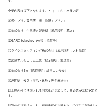
す。
企業内容は以下となります。＊（ ）内：出展内容
①極生プリン専門店 欅（物販：プリン）
②株式会社 牛尾煙火製造所（展示説明：花火）
③GARO bakeshop（物販：焼菓子）
④ライクスタッフィング株式会社（展示説明：人材派遣）
⑤広島アルミニウム工業（展示説明：製造業）
⑥株式会社Sic（展示説明：経営コンサル）
⑦座間味 知彦（展示・体験：理学療法士）
以上県内外で活躍される同窓生が参加している企業が出展予定で
す。
同窓生の活動は元より、在校生徒の活動も沢山の方にご覧頂けれ